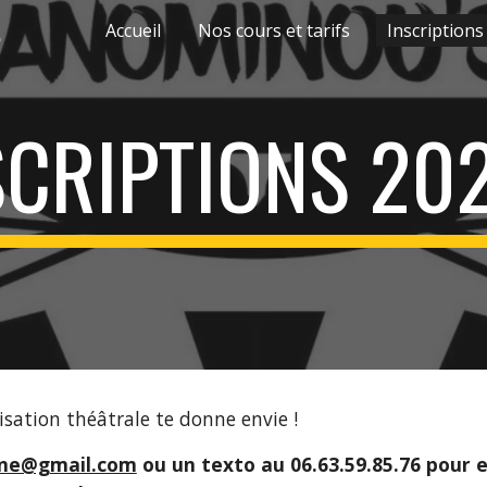
pes
Accueil
Nos cours et tarifs
Inscriptions
ip to main content
Skip to navigat
SCRIPTIONS 20
ovisation théâtrale te donne envie !
ine@gmail.com
ou un texto au 06.63.59.85.76
pour e