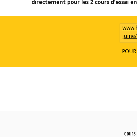
directement pour les 2 cours d'essai e
www.h
juine
POUR T
cours 