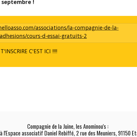
n septembre !
elloasso.com/associations/la-compagnie-de-la-
/adhesions/cours-d-essai-gratuits-2
'INSCRIRE C'EST ICI !!!!
C
ompagnie de la Juine, les Anominou's :
à l'Espace associatif
Daniel Rebiffé
, 2 rue des Meuniers, 91150 E