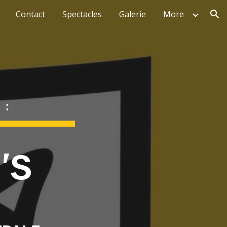
Contact
Spectacles
Galerie
More
ion
 :
'
U
S