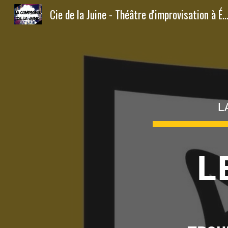
Cie de la Juine - Théâtre d'improvisation à Étam
Sk
L
L