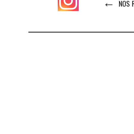
←
NOS R