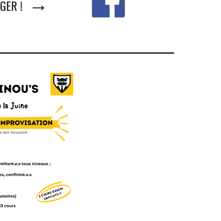
→
AGER !