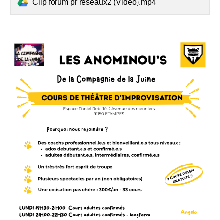
Clip forum pr réseaux2 (Vidéo).mp4